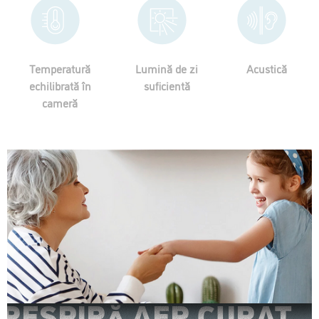
Temperatură
Lumină de zi
Acustică
echilibrată în
suficientă
cameră
RESPIRĂ AER CURAT
RESPIRĂ AER CURAT