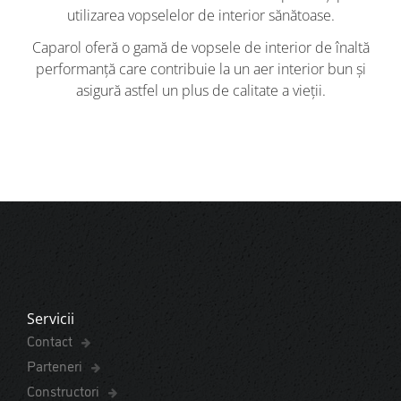
utilizarea vopselelor de interior sănătoase.
Caparol oferă o gamă de vopsele de interior de înaltă
performanță care contribuie la un aer interior bun și
asigură astfel un plus de calitate a vieții.
Servicii
Contact
Parteneri
Constructori