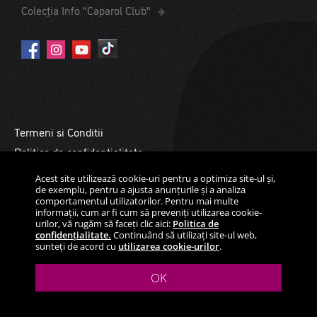
Colecția Info "Caparol Club"
Termeni si Conditii
Politica de confidentialitate
Cookies
Acest site utilizează cookie-uri pentru a optimiza site-ul și,
de exemplu, pentru a ajusta anunțurile și a analiza
Copyright ©2026 Daw Benţa Moldova. Toate drepturile
comportamentul utilizatorilor. Pentru mai multe
rezervate.
informații, cum ar fi cum să preveniți utilizarea cookie-
urilor, vă rugăm să faceți clic aici:
Politica de
confidențialitate.
Continuând să utilizați site-ul web,
sunteți de acord cu
utilizarea cookie-urilor
.
OK
THE POWER OF SURFACE.