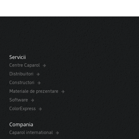
Servicii
Centre Caparol
Distribuitori
Constructori
Materiale de prezentare
Software
ColorExpress
Compania
Caparol international