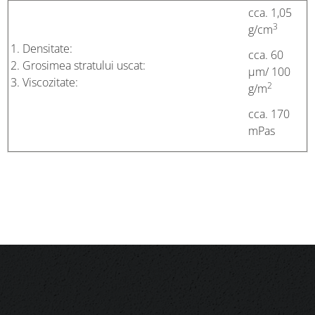
cca. 1,05
3
g/cm
Densitate:
cca. 60
Grosimea stratului uscat:
µm/ 100
Viscozitate:
2
g/m
cca. 170
mPas