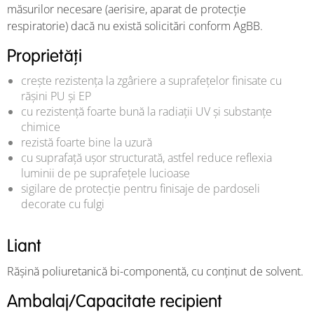
măsurilor necesare (aerisire, aparat de protecție
respiratorie) dacă nu există solicitări conform AgBB.
Proprietăți
crește rezistența la zgâriere a suprafețelor finisate cu
rășini PU și EP
cu rezistență foarte bună la radiații UV și substanțe
chimice
rezistă foarte bine la uzură
cu suprafață ușor structurată, astfel reduce reflexia
luminii de pe suprafețele lucioase
sigilare de protecție pentru finisaje de pardoseli
decorate cu fulgi
Liant
Rășină poliuretanică bi-componentă, cu conținut de solvent.
Ambalaj/Capacitate recipient