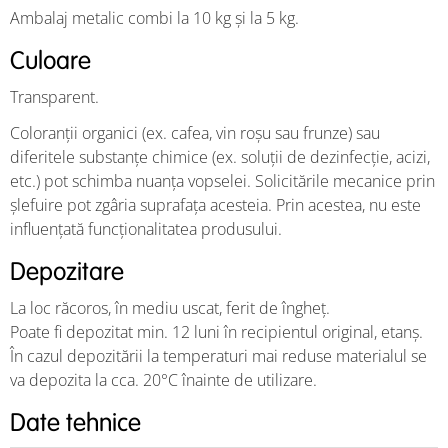
Ambalaj metalic combi la 10 kg și la 5 kg.
Culoare
Transparent.
Coloranții organici (ex. cafea, vin roșu sau frunze) sau
diferitele substanțe chimice (ex. soluții de dezinfecție, acizi,
etc.) pot schimba nuanța vopselei. Solicitările mecanice prin
șlefuire pot zgâria suprafața acesteia. Prin acestea, nu este
influențată funcționalitatea produsului.
Depozitare
La loc răcoros, în mediu uscat, ferit de îngheț.
Poate fi depozitat min. 12 luni în recipientul original, etanș.
În cazul depozitării la temperaturi mai reduse materialul se
va depozita la cca. 20°C înainte de utilizare.
Date tehnice