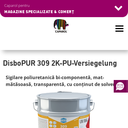
Skip
Navigation
Caparol pentru
to
überspringen
MAGAZINE SPECIALIZATE & COMERȚ
main
content
DisboPUR 309 2K-PU-Versiegelung
Sigilare poliuretanică bi-componentă, mat-
mătăsoasă, transparentă, cu conținut de solvent