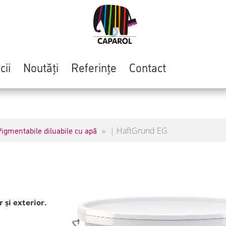
cii
Noutăți
Referințe
Contact
igmentabile diluabile cu apă
|
HaftGrund EG
 și exterior.