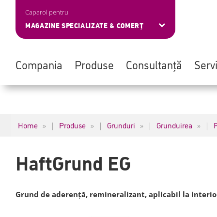
Caparol pentru
MAGAZINE SPECIALIZATE & COMERȚ
Compania
Produse
Consultanță
Servi
Skip
Navigation
to
überspringen
main
Home
Produse
Grunduri
Grunduirea
P
|
|
|
|
content
HaftGrund EG
Grund de aderență, remineralizant, aplicabil la interior