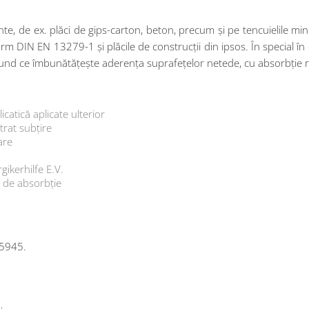
te, de ex. plăci de gips-carton, beton, precum și pe tencuielile mi
 DIN EN 13279-1 și plăcile de construcții din ipsos. În special în c
grund ce îmbunătățește aderența suprafețelor netede, cu absorbție red
icatică aplicate ulterior
trat subțire
are
gikerhilfe E.V.
 de absorbție
55945.