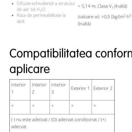
Difuzie echivalentă a stratului
< 0,14 m, Clasa V
(înaltă)
1
de aer sd H
O:
2
Rata de permeabilitate la
2
0
(valoare w): >0,5 [kg/(m
·h
apă:
(înaltă)
Compatibilitatea conform
aplicare
Interior
Interior
Interior
Exterior 1
Exterior 2
1
2
3
+
+
+
+
+
(-) nu este adecvat / (O) adecvat condiționat / (+)
adecvat