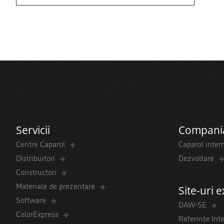
Servicii
Compani
Centre Caparol
Caparol inter
Distribuitori
Dezvoltare
Constructori
Materiale de prezentare
Site-uri 
Software
DAW-SE
ColorExpress
Referințe Int