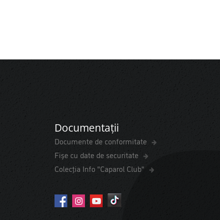
Documentații
Documente de conformitate
Fișe cu date de securitate
Colecția Info "Caparol Club"