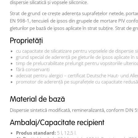
dispersie silicatică și vopsele siliconice.
Strat de grund ce crește aderența suprafețelor netede, portan
EN 998-1, tencuieli de ipsos din grupele de mortare PIV conform
gleturilor pe bază de ipsos aplicate în strat subțire. Strat de 
Proprietăți
cu capacitate de silicatizare pentru vopselele de dispersie sil
grund special de aderență pe gleturile de ipsos aplicate în s
timp de prelucrabilitate prelungit pentru vopsitoriile ulterio
fără conservanți
adecvat pentru alergici – certificat Deutsche Haut- und Aller
promotor de aderență pe suprafețele cu capacitate redusă
Material de bază
Dispersie sintetică modificată, remineralizantă, conform DIN 
Ambalaj/Capacitate recipient
Produs standard:
5 l, 12,5 l.