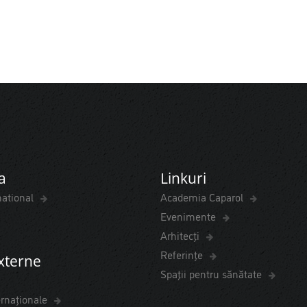
a
Linkuri
national
Academia Caparol
Evenimente
Arhitecți
Referințe
externe
Spaţii pentru sănătate
ernaționale