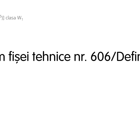
,5
)] clasa W
1
 fișei tehnice nr. 606/Def