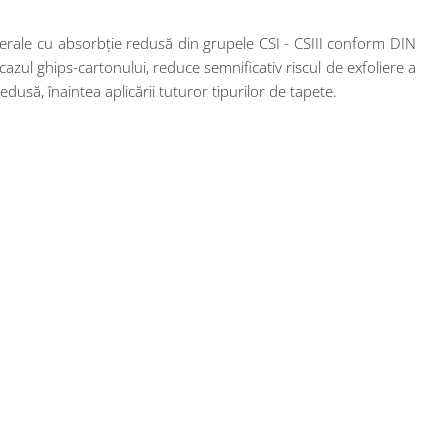
nerale cu absorbție redusă din grupele CSI - CSIII conform DIN
azul ghips-cartonului, reduce semnificativ riscul de exfoliere a
usă, înaintea aplicării tuturor tipurilor de tapete.