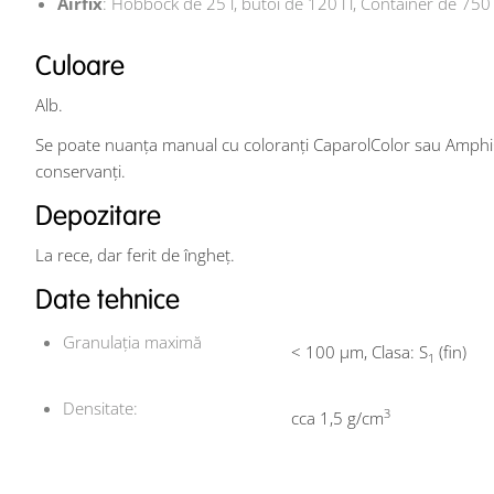
Airfix
: Hobbock de 25 l, butoi de 120 l l, Container de 750 
Culoare
Alb.
Se poate nuanța manual cu coloranți CaparolColor sau Amphi
conservanți.
Depozitare
La rece, dar ferit de îngheț.
Date tehnice
Granulaţia maximă
< 100 μm, Clasa: S
(fin)
1
Densitate:
3
cca 1,5 g/cm